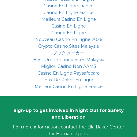
Casino En Ligne France
Casino En Ligne France
Meilleurs Casino En Ligne
Casino En Ligne
Casino En Ligne
Nouveau Casino En Ligne 2026
Crypto Casino Sites Malaysia
ブック メーカー
Best Online Casino Sites Malaysia
Migliori Casino Non AAMS
Casino En Ligne Paysafecard
Jeux De Poker En Ligne
Meilleur Casino En Ligne France
Sign-up
to get involved in Night Out for Safety
and Liberation
For more information, contact the Ella Baker Center
for Human Rights: