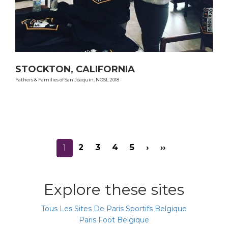
STOCKTON, CALIFORNIA
Fathers & Families of San Joaquin, NOSL 2018
2
3
4
5
›
››
1
Explore these sites
Tous Les Sites De Paris Sportifs Belgique
Paris Foot Belgique