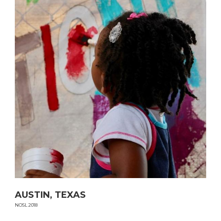
AUSTIN, TEXAS
NOSL 2018