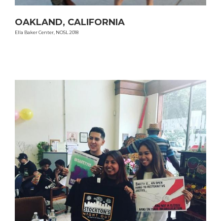
OAKLAND, CALIFORNIA
Ella Baker Center, NOSL 2018