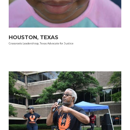
HOUSTON, TEXAS
Grassroots Leadershiop, Texas Advocate for Justice