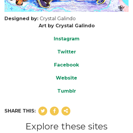
Designed by:
Crystal Galindo
Art by Crystal Galindo
Instagram
Twitter
Facebook
Website
Tumblr
SHARE THIS:
Explore these sites