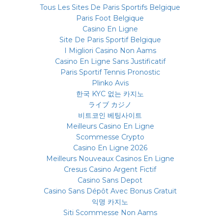
Tous Les Sites De Paris Sportifs Belgique
Paris Foot Belgique
Casino En Ligne
Site De Paris Sportif Belgique
I Migliori Casino Non Aams
Casino En Ligne Sans Justificatif
Paris Sportif Tennis Pronostic
Plinko Avis
한국 KYC 없는 카지노
ライブ カジノ
비트코인 베팅사이트
Meilleurs Casino En Ligne
Scommesse Crypto
Casino En Ligne 2026
Meilleurs Nouveaux Casinos En Ligne
Cresus Casino Argent Fictif
Casino Sans Depot
Casino Sans Dépôt Avec Bonus Gratuit
익명 카지노
Siti Scommesse Non Aams