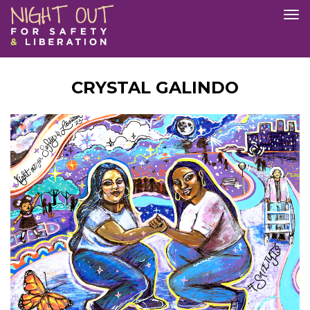
Skip
Tog
to
nav
main
content
CRYSTAL GALINDO