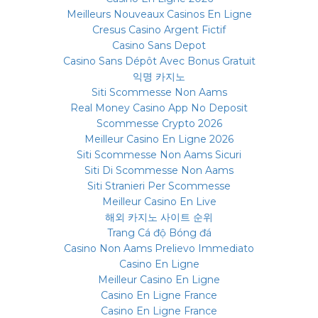
Meilleurs Nouveaux Casinos En Ligne
Cresus Casino Argent Fictif
Casino Sans Depot
Casino Sans Dépôt Avec Bonus Gratuit
익명 카지노
Siti Scommesse Non Aams
Real Money Casino App No Deposit
Scommesse Crypto 2026
Meilleur Casino En Ligne 2026
Siti Scommesse Non Aams Sicuri
Siti Di Scommesse Non Aams
Siti Stranieri Per Scommesse
Meilleur Casino En Live
해외 카지노 사이트 순위
Trang Cá độ Bóng đá
Casino Non Aams Prelievo Immediato
Casino En Ligne
Meilleur Casino En Ligne
Casino En Ligne France
Casino En Ligne France