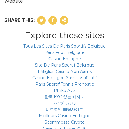
Website
SHARE THIS:
Explore these sites
Tous Les Sites De Paris Sportifs Belgique
Paris Foot Belgique
Casino En Ligne
Site De Paris Sportif Belgique
I Migliori Casino Non Aams
Casino En Ligne Sans Justificatif
Paris Sportif Tennis Pronostic
Plinko Avis
한국 KYC 없는 카지노
ライブ カジノ
비트코인 베팅사이트
Meilleurs Casino En Ligne
Scommesse Crypto
Casino En Ligne 2026