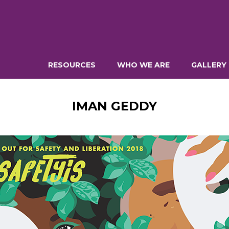
RESOURCES
WHO WE ARE
GALLERY
IMAN GEDDY