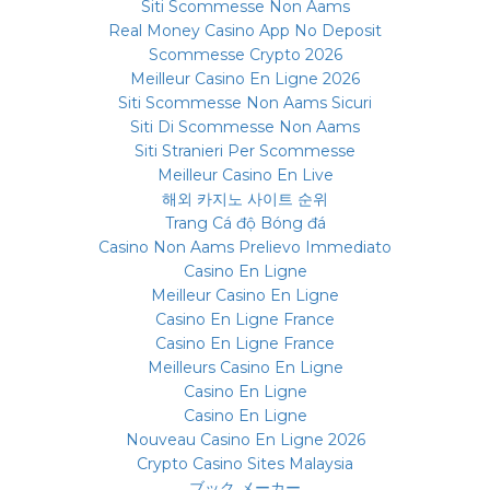
Siti Scommesse Non Aams
Real Money Casino App No Deposit
Scommesse Crypto 2026
Meilleur Casino En Ligne 2026
Siti Scommesse Non Aams Sicuri
Siti Di Scommesse Non Aams
Siti Stranieri Per Scommesse
Meilleur Casino En Live
해외 카지노 사이트 순위
Trang Cá độ Bóng đá
Casino Non Aams Prelievo Immediato
Casino En Ligne
Meilleur Casino En Ligne
Casino En Ligne France
Casino En Ligne France
Meilleurs Casino En Ligne
Casino En Ligne
Casino En Ligne
Nouveau Casino En Ligne 2026
Crypto Casino Sites Malaysia
ブック メーカー