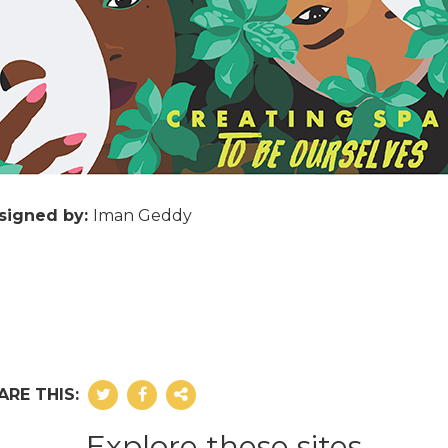
signed by:
Iman Geddy
ARE THIS:
Explore these sites