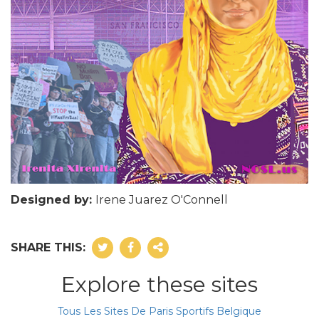
Designed by:
Irene Juarez O'Connell
SHARE THIS:
Explore these sites
Tous Les Sites De Paris Sportifs Belgique