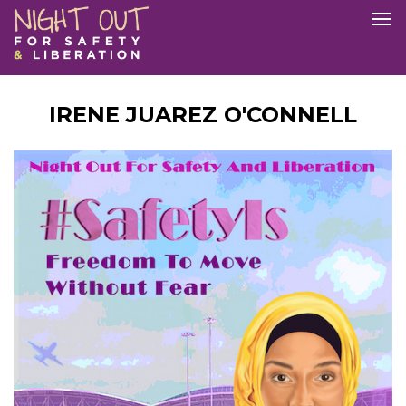
Skip
Tog
to
nav
main
content
IRENE JUAREZ O'CONNELL