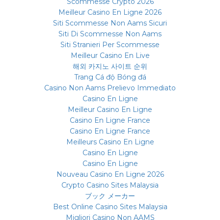
Scommesse Crypto 2026
Meilleur Casino En Ligne 2026
Siti Scommesse Non Aams Sicuri
Siti Di Scommesse Non Aams
Siti Stranieri Per Scommesse
Meilleur Casino En Live
해외 카지노 사이트 순위
Trang Cá độ Bóng đá
Casino Non Aams Prelievo Immediato
Casino En Ligne
Meilleur Casino En Ligne
Casino En Ligne France
Casino En Ligne France
Meilleurs Casino En Ligne
Casino En Ligne
Casino En Ligne
Nouveau Casino En Ligne 2026
Crypto Casino Sites Malaysia
ブック メーカー
Best Online Casino Sites Malaysia
Migliori Casino Non AAMS