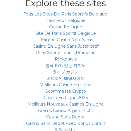
Explore these sites
Tous Les Sites De Paris Sportifs Belgique
Paris Foot Belgique
Casino En Ligne
Site De Paris Sportif Belgique
I Migliori Casino Non Aams
Casino En Ligne Sans Justificatif
Paris Sportif Tennis Pronostic
Plinko Avis
한국 KYC 없는 카지노
ライブ カジノ
비트코인 베팅사이트
Meilleurs Casino En Ligne
Scommesse Crypto
Casino En Ligne 2026
Meilleurs Nouveaux Casinos En Ligne
Cresus Casino Argent Fictif
Casino Sans Depot
Casino Sans Dépôt Avec Bonus Gratuit
익명 카지노