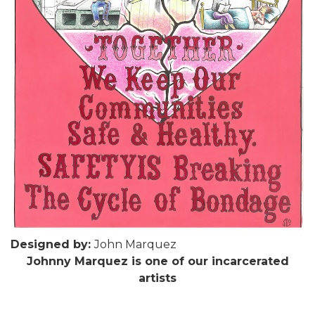
Designed by:
John Marquez
Johnny Marquez is one of our incarcerated
artists