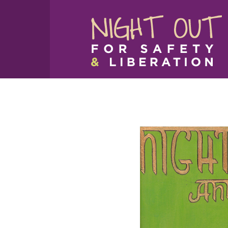
Skip
to
main
content