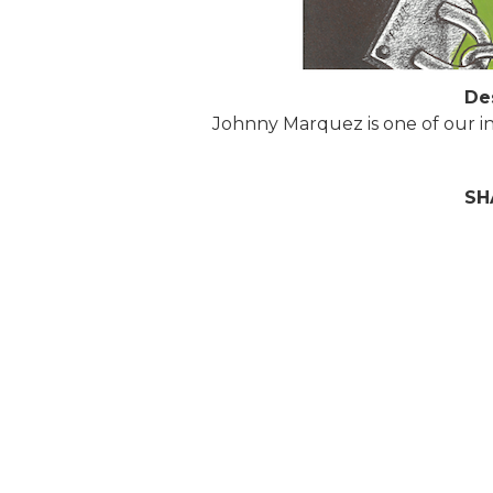
De
Johnny Marquez is one of our in
SH