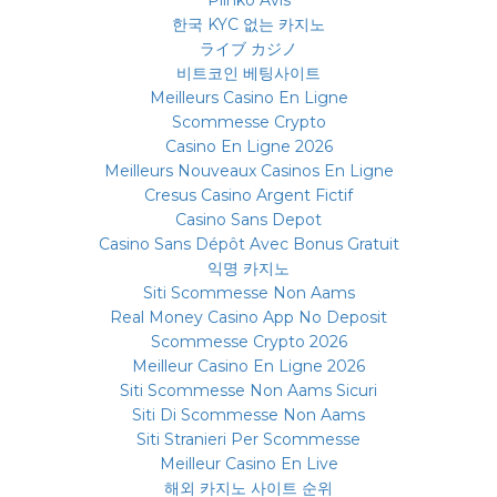
한국 KYC 없는 카지노
ライブ カジノ
비트코인 베팅사이트
Meilleurs Casino En Ligne
Scommesse Crypto
Casino En Ligne 2026
Meilleurs Nouveaux Casinos En Ligne
Cresus Casino Argent Fictif
Casino Sans Depot
Casino Sans Dépôt Avec Bonus Gratuit
익명 카지노
Siti Scommesse Non Aams
Real Money Casino App No Deposit
Scommesse Crypto 2026
Meilleur Casino En Ligne 2026
Siti Scommesse Non Aams Sicuri
Siti Di Scommesse Non Aams
Siti Stranieri Per Scommesse
Meilleur Casino En Live
해외 카지노 사이트 순위