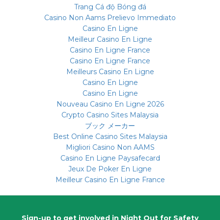
Trang Cá độ Bóng đá
Casino Non Aams Prelievo Immediato
Casino En Ligne
Meilleur Casino En Ligne
Casino En Ligne France
Casino En Ligne France
Meilleurs Casino En Ligne
Casino En Ligne
Casino En Ligne
Nouveau Casino En Ligne 2026
Crypto Casino Sites Malaysia
ブック メーカー
Best Online Casino Sites Malaysia
Migliori Casino Non AAMS
Casino En Ligne Paysafecard
Jeux De Poker En Ligne
Meilleur Casino En Ligne France
Sign-up
to get involved in Night Out for Safety