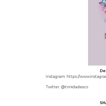
De
Instagram: https://www.instagr
Twitter: @trinidadesco
SH