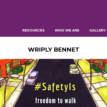
RESOURCES
WHO WE ARE
GALLERY
WRIPLY BENNET