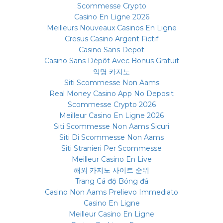
Scommesse Crypto
Casino En Ligne 2026
Meilleurs Nouveaux Casinos En Ligne
Cresus Casino Argent Fictif
Casino Sans Depot
Casino Sans Dépôt Avec Bonus Gratuit
익명 카지노
Siti Scommesse Non Aams
Real Money Casino App No Deposit
Scommesse Crypto 2026
Meilleur Casino En Ligne 2026
Siti Scommesse Non Aams Sicuri
Siti Di Scommesse Non Aams
Siti Stranieri Per Scommesse
Meilleur Casino En Live
해외 카지노 사이트 순위
Trang Cá độ Bóng đá
Casino Non Aams Prelievo Immediato
Casino En Ligne
Meilleur Casino En Ligne