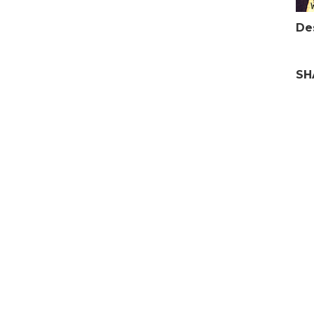
De
SH