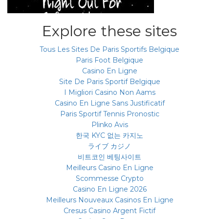
Explore these sites
Tous Les Sites De Paris Sportifs Belgique
Paris Foot Belgique
Casino En Ligne
Site De Paris Sportif Belgique
I Migliori Casino Non Aams
Casino En Ligne Sans Justificatif
Paris Sportif Tennis Pronostic
Plinko Avis
한국 KYC 없는 카지노
ライブ カジノ
비트코인 베팅사이트
Meilleurs Casino En Ligne
Scommesse Crypto
Casino En Ligne 2026
Meilleurs Nouveaux Casinos En Ligne
Cresus Casino Argent Fictif