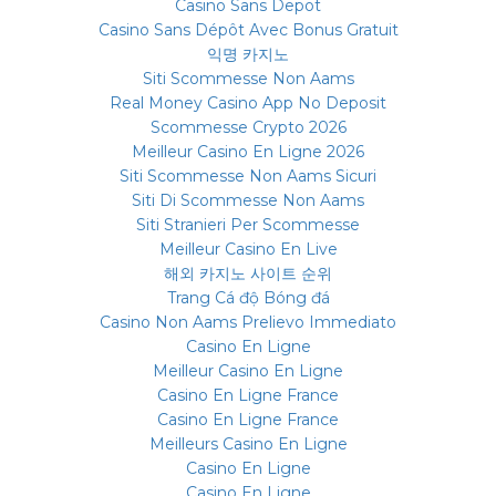
Casino Sans Depot
Casino Sans Dépôt Avec Bonus Gratuit
익명 카지노
Siti Scommesse Non Aams
Real Money Casino App No Deposit
Scommesse Crypto 2026
Meilleur Casino En Ligne 2026
Siti Scommesse Non Aams Sicuri
Siti Di Scommesse Non Aams
Siti Stranieri Per Scommesse
Meilleur Casino En Live
해외 카지노 사이트 순위
Trang Cá độ Bóng đá
Casino Non Aams Prelievo Immediato
Casino En Ligne
Meilleur Casino En Ligne
Casino En Ligne France
Casino En Ligne France
Meilleurs Casino En Ligne
Casino En Ligne
Casino En Ligne