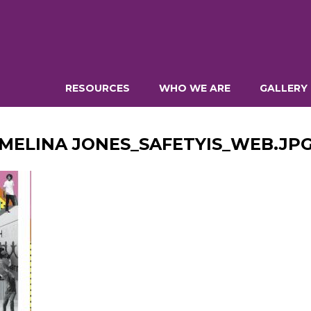
RESOURCES
WHO WE ARE
GALLERY
MELINA JONES_SAFETYIS_WEB.JP