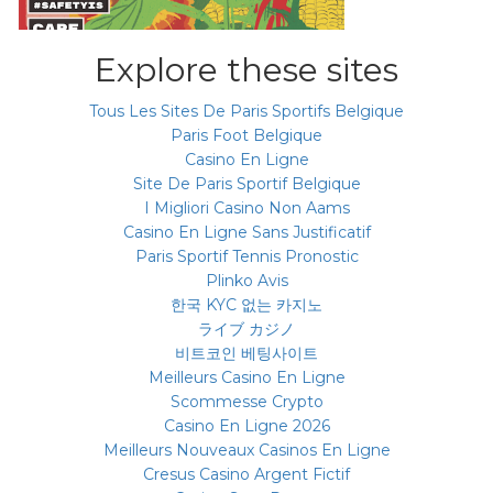
Explore these sites
Tous Les Sites De Paris Sportifs Belgique
Paris Foot Belgique
Casino En Ligne
Site De Paris Sportif Belgique
I Migliori Casino Non Aams
Casino En Ligne Sans Justificatif
Paris Sportif Tennis Pronostic
Plinko Avis
한국 KYC 없는 카지노
ライブ カジノ
비트코인 베팅사이트
Meilleurs Casino En Ligne
Scommesse Crypto
Casino En Ligne 2026
Meilleurs Nouveaux Casinos En Ligne
Cresus Casino Argent Fictif