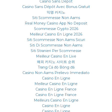
Casino Sans Depot
Casino Sans Dépôt Avec Bonus Gratuit
익명 카지노
Siti Scommesse Non Aams
Real Money Casino App No Deposit
Scommesse Crypto 2026
Meilleur Casino En Ligne 2026
Siti Scommesse Non Aams Sicuri
Siti Di Scommesse Non Aams
Siti Stranieri Per Scommesse
Meilleur Casino En Live
해외 카지노 사이트 순위
Trang Cá độ Bóng đá
Casino Non Aams Prelievo Immediato
Casino En Ligne
Meilleur Casino En Ligne
Casino En Ligne France
Casino En Ligne France
Meilleurs Casino En Ligne
Casino En Ligne
Casino En Ligne