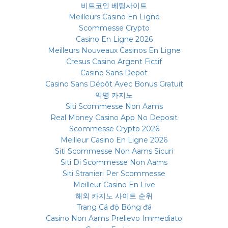
비트코인 베팅사이트
Meilleurs Casino En Ligne
Scommesse Crypto
Casino En Ligne 2026
Meilleurs Nouveaux Casinos En Ligne
Cresus Casino Argent Fictif
Casino Sans Depot
Casino Sans Dépôt Avec Bonus Gratuit
익명 카지노
Siti Scommesse Non Aams
Real Money Casino App No Deposit
Scommesse Crypto 2026
Meilleur Casino En Ligne 2026
Siti Scommesse Non Aams Sicuri
Siti Di Scommesse Non Aams
Siti Stranieri Per Scommesse
Meilleur Casino En Live
해외 카지노 사이트 순위
Trang Cá độ Bóng đá
Casino Non Aams Prelievo Immediato