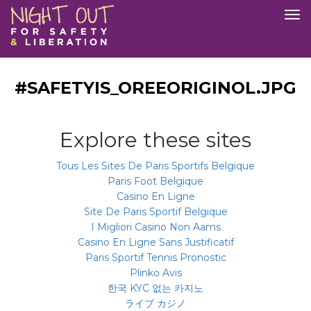
Skip
Tog
to
nav
main
content
#SAFETYIS_OREEORIGINOL.JPG
Explore these sites
Tous Les Sites De Paris Sportifs Belgique
Paris Foot Belgique
Casino En Ligne
Site De Paris Sportif Belgique
I Migliori Casino Non Aams
Casino En Ligne Sans Justificatif
Paris Sportif Tennis Pronostic
Plinko Avis
한국 KYC 없는 카지노
ライブ カジノ