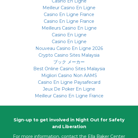
Casino En Ligne
Meilleur Casino En Ligne
Casino En Ligne France
Casino En Ligne France
Meilleurs Casino En Ligne
Casino En Ligne
Casino En Ligne
Nouveau Casino En Ligne 2026
Crypto Casino Sites Malaysia
ブック メーカー
Best Online Casino Sites Malaysia
Migliori Casino Non AAMS
Casino En Ligne Paysafecard
Jeux De Poker En Ligne
Meilleur Casino En Ligne France
Sign-up
to get involved in Night Out for Safety
and Liberation
For more information, contact the Ella Baker Center