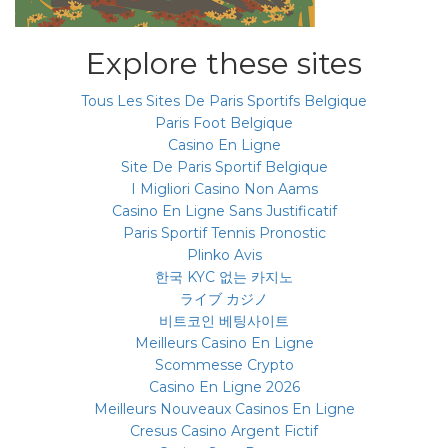
Explore these sites
Tous Les Sites De Paris Sportifs Belgique
Paris Foot Belgique
Casino En Ligne
Site De Paris Sportif Belgique
I Migliori Casino Non Aams
Casino En Ligne Sans Justificatif
Paris Sportif Tennis Pronostic
Plinko Avis
한국 KYC 없는 카지노
ライブ カジノ
비트코인 베팅사이트
Meilleurs Casino En Ligne
Scommesse Crypto
Casino En Ligne 2026
Meilleurs Nouveaux Casinos En Ligne
Cresus Casino Argent Fictif