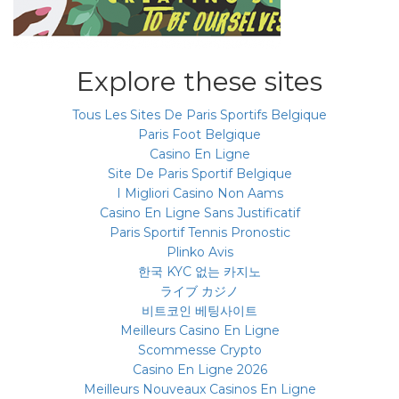
Explore these sites
Tous Les Sites De Paris Sportifs Belgique
Paris Foot Belgique
Casino En Ligne
Site De Paris Sportif Belgique
I Migliori Casino Non Aams
Casino En Ligne Sans Justificatif
Paris Sportif Tennis Pronostic
Plinko Avis
한국 KYC 없는 카지노
ライブ カジノ
비트코인 베팅사이트
Meilleurs Casino En Ligne
Scommesse Crypto
Casino En Ligne 2026
Meilleurs Nouveaux Casinos En Ligne