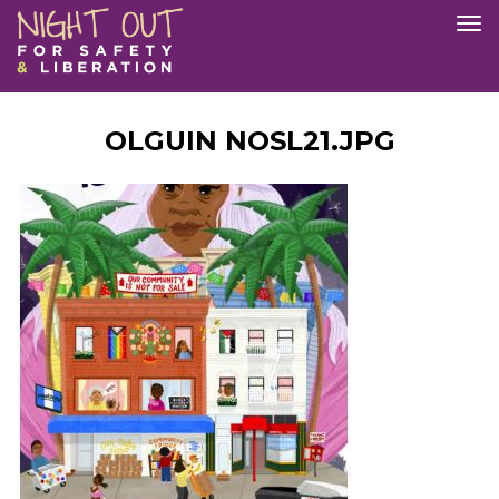
Skip
Tog
to
nav
main
content
OLGUIN NOSL21.JPG