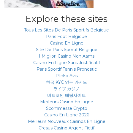
Explore these sites
Tous Les Sites De Paris Sportifs Belgique
Paris Foot Belgique
Casino En Ligne
Site De Paris Sportif Belgique
I Migliori Casino Non Aams
Casino En Ligne Sans Justificatif
Paris Sportif Tennis Pronostic
Plinko Avis
한국 KYC 없는 카지노
ライブ カジノ
비트코인 베팅사이트
Meilleurs Casino En Ligne
Scommesse Crypto
Casino En Ligne 2026
Meilleurs Nouveaux Casinos En Ligne
Cresus Casino Argent Fictif