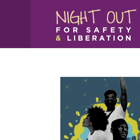
Skip
to
main
content