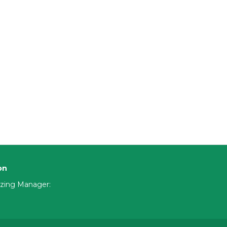
on
izing Manager: