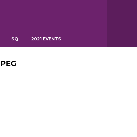
SQ
2021 EVENTS
JPEG