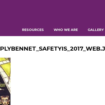
RESOURCES
WHO WE ARE
GALLERY
PLYBENNET_SAFETYIS_2017_WEB.