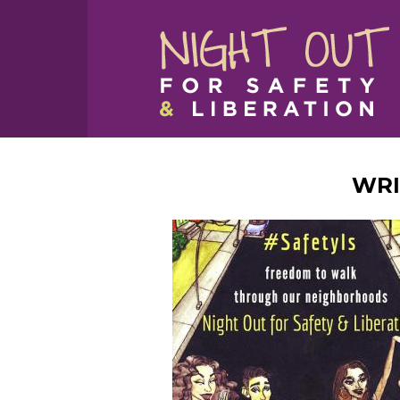
Skip
to
main
content
WRI