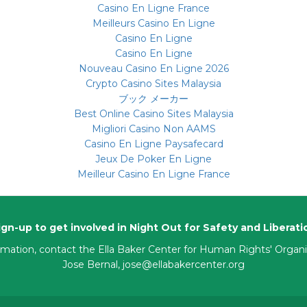
Casino En Ligne France
Meilleurs Casino En Ligne
Casino En Ligne
Casino En Ligne
Nouveau Casino En Ligne 2026
Crypto Casino Sites Malaysia
ブック メーカー
Best Online Casino Sites Malaysia
Migliori Casino Non AAMS
Casino En Ligne Paysafecard
Jeux De Poker En Ligne
Meilleur Casino En Ligne France
ign-up
to get involved in Night Out for Safety and Liberati
rmation, contact the Ella Baker Center for Human Rights' Organ
Jose Bernal,
jose@ellabakercenter.org