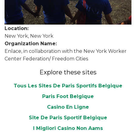
Location:
New York, New York
Organization Name:
Enlace, in collaboration with the New York Worker
Center Federation/ Freedom Cities
Explore these sites
Tous Les Sites De Paris Sportifs Belgique
Paris Foot Belgique
Casino En Ligne
Site De Paris Sportif Belgique
I Migliori Casino Non Aams