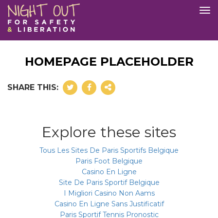
Skip
Tog
to
nav
main
content
HOMEPAGE PLACEHOLDER
SHARE THIS:
Explore these sites
Tous Les Sites De Paris Sportifs Belgique
Paris Foot Belgique
Casino En Ligne
Site De Paris Sportif Belgique
I Migliori Casino Non Aams
Casino En Ligne Sans Justificatif
Paris Sportif Tennis Pronostic