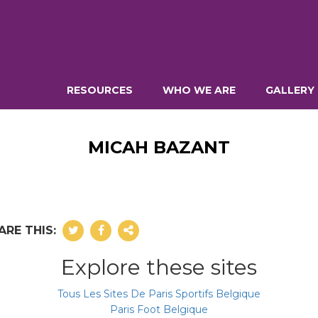
RESOURCES
WHO WE ARE
GALLERY
MICAH BAZANT
ARE THIS:
Explore these sites
Tous Les Sites De Paris Sportifs Belgique
Paris Foot Belgique