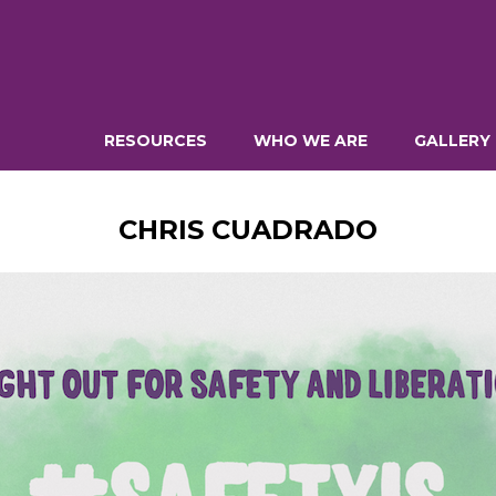
RESOURCES
WHO WE ARE
GALLERY
CHRIS CUADRADO