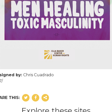
signed by:
Chris Cuadrado
7/
ARE THIS:
Explore these sites