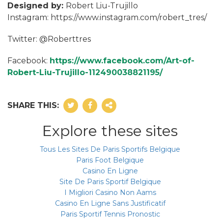
Designed by:
Robert Liu-Trujillo
Instagram: https://www.instagram.com/robert_tres/
Twitter: @Roberttres
Facebook:
https://www.facebook.com/Art-of-
Robert-Liu-Trujillo-112490038821195/
SHARE THIS:
Explore these sites
Tous Les Sites De Paris Sportifs Belgique
Paris Foot Belgique
Casino En Ligne
Site De Paris Sportif Belgique
I Migliori Casino Non Aams
Casino En Ligne Sans Justificatif
Paris Sportif Tennis Pronostic