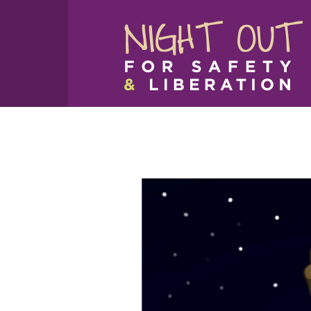
Skip
to
main
content