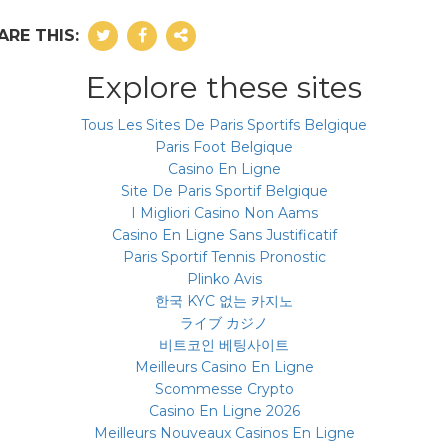
ARE THIS:
Explore these sites
Tous Les Sites De Paris Sportifs Belgique
Paris Foot Belgique
Casino En Ligne
Site De Paris Sportif Belgique
I Migliori Casino Non Aams
Casino En Ligne Sans Justificatif
Paris Sportif Tennis Pronostic
Plinko Avis
한국 KYC 없는 카지노
ライブ カジノ
비트코인 베팅사이트
Meilleurs Casino En Ligne
Scommesse Crypto
Casino En Ligne 2026
Meilleurs Nouveaux Casinos En Ligne