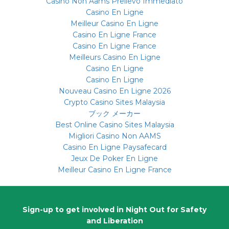
Casino Non Aams Prelievo Immediato
Casino En Ligne
Meilleur Casino En Ligne
Casino En Ligne France
Casino En Ligne France
Meilleurs Casino En Ligne
Casino En Ligne
Casino En Ligne
Nouveau Casino En Ligne 2026
Crypto Casino Sites Malaysia
ブック メーカー
Best Online Casino Sites Malaysia
Migliori Casino Non AAMS
Casino En Ligne Paysafecard
Jeux De Poker En Ligne
Meilleur Casino En Ligne France
Sign-up
to get involved in Night Out for Safety
and Liberation