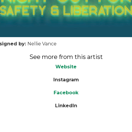
signed by:
Nellie Vance
See more from this artist
Website
Instagram
Facebook
LinkedIn