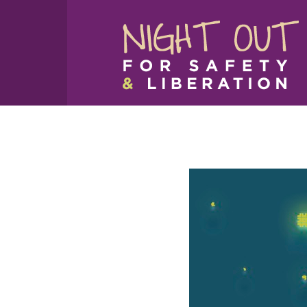
Skip
to
main
content