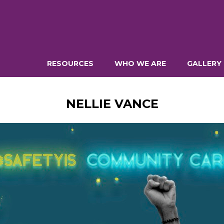
RESOURCES
WHO WE ARE
GALLERY
NELLIE VANCE