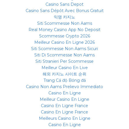
Casino Sans Depot
Casino Sans Dépôt Avec Bonus Gratuit
익명 카지노
Siti Scommesse Non Aams
Real Money Casino App No Deposit
Scommesse Crypto 2026
Meilleur Casino En Ligne 2026
Siti Scommesse Non Aams Sicuri
Siti Di Scommesse Non Aams
Siti Stranieri Per Scommesse
Meilleur Casino En Live
해외 카지노 사이트 순위
Trang Cá độ Bóng đá
Casino Non Aams Prelievo Immediato
Casino En Ligne
Meilleur Casino En Ligne
Casino En Ligne France
Casino En Ligne France
Meilleurs Casino En Ligne
Casino En Ligne