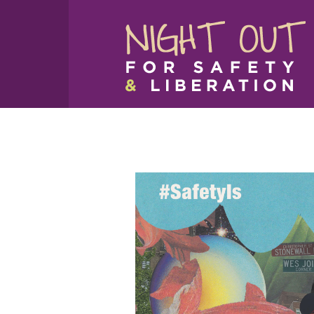
Skip
to
main
content