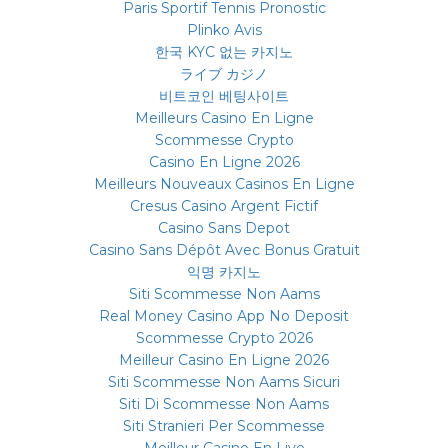
Paris Sportif Tennis Pronostic
Plinko Avis
한국 KYC 없는 카지노
ライブ カジノ
비트코인 베팅사이트
Meilleurs Casino En Ligne
Scommesse Crypto
Casino En Ligne 2026
Meilleurs Nouveaux Casinos En Ligne
Cresus Casino Argent Fictif
Casino Sans Depot
Casino Sans Dépôt Avec Bonus Gratuit
익명 카지노
Siti Scommesse Non Aams
Real Money Casino App No Deposit
Scommesse Crypto 2026
Meilleur Casino En Ligne 2026
Siti Scommesse Non Aams Sicuri
Siti Di Scommesse Non Aams
Siti Stranieri Per Scommesse
Meilleur Casino En Live