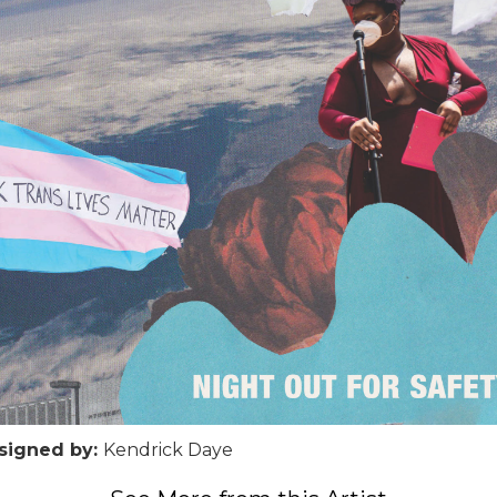
signed by:
Kendrick Daye