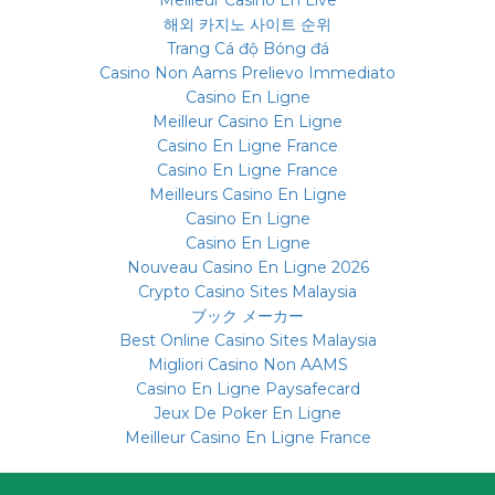
해외 카지노 사이트 순위
Trang Cá độ Bóng đá
Casino Non Aams Prelievo Immediato
Casino En Ligne
Meilleur Casino En Ligne
Casino En Ligne France
Casino En Ligne France
Meilleurs Casino En Ligne
Casino En Ligne
Casino En Ligne
Nouveau Casino En Ligne 2026
Crypto Casino Sites Malaysia
ブック メーカー
Best Online Casino Sites Malaysia
Migliori Casino Non AAMS
Casino En Ligne Paysafecard
Jeux De Poker En Ligne
Meilleur Casino En Ligne France