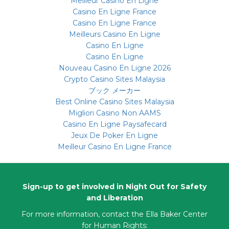
Meilleur Casino En Ligne
Casino En Ligne France
Casino En Ligne France
Meilleurs Casino En Ligne
Casino En Ligne
Casino En Ligne
Nouveau Casino En Ligne 2026
Crypto Casino Sites Malaysia
ブック メーカー
Best Online Casino Sites Malaysia
Migliori Casino Non AAMS
Casino En Ligne Paysafecard
Jeux De Poker En Ligne
Meilleur Casino En Ligne France
Sign-up
to get involved in Night Out for Safety
and Liberation
For more information, contact the Ella Baker Center
for Human Rights: