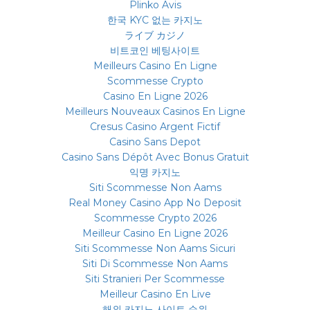
Plinko Avis
한국 KYC 없는 카지노
ライブ カジノ
비트코인 베팅사이트
Meilleurs Casino En Ligne
Scommesse Crypto
Casino En Ligne 2026
Meilleurs Nouveaux Casinos En Ligne
Cresus Casino Argent Fictif
Casino Sans Depot
Casino Sans Dépôt Avec Bonus Gratuit
익명 카지노
Siti Scommesse Non Aams
Real Money Casino App No Deposit
Scommesse Crypto 2026
Meilleur Casino En Ligne 2026
Siti Scommesse Non Aams Sicuri
Siti Di Scommesse Non Aams
Siti Stranieri Per Scommesse
Meilleur Casino En Live
해외 카지노 사이트 순위