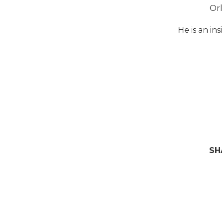
Orl
He is an in
SH