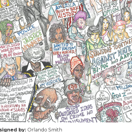
signed by:
Orlando Smith