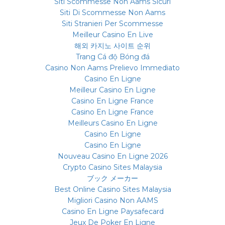
Siti Scommesse Non Aams Sicuri
Siti Di Scommesse Non Aams
Siti Stranieri Per Scommesse
Meilleur Casino En Live
해외 카지노 사이트 순위
Trang Cá độ Bóng đá
Casino Non Aams Prelievo Immediato
Casino En Ligne
Meilleur Casino En Ligne
Casino En Ligne France
Casino En Ligne France
Meilleurs Casino En Ligne
Casino En Ligne
Casino En Ligne
Nouveau Casino En Ligne 2026
Crypto Casino Sites Malaysia
ブック メーカー
Best Online Casino Sites Malaysia
Migliori Casino Non AAMS
Casino En Ligne Paysafecard
Jeux De Poker En Ligne