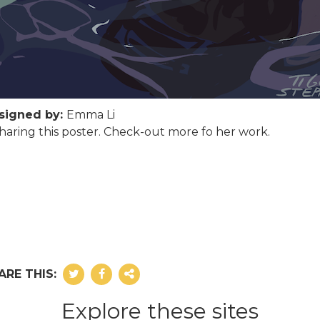
signed by:
Emma Li
aring this poster. Check-out more fo her work.
ARE THIS:
Explore these sites