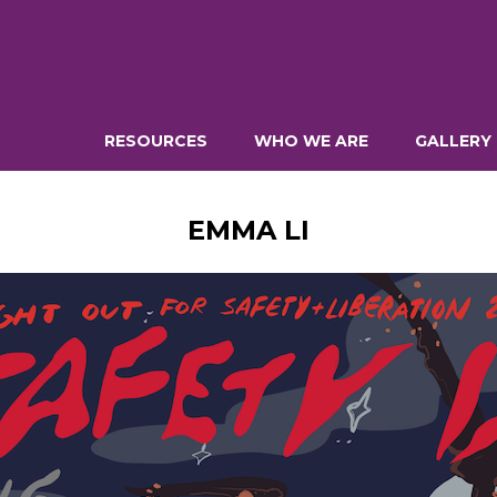
RESOURCES
WHO WE ARE
GALLERY
EMMA LI