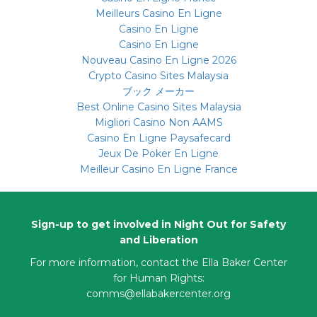
Meilleurs Casino En Ligne
Casino En Ligne
Casino En Ligne
Nouveau Casino En Ligne 2026
Crypto Casino Sites Malaysia
ブック メーカー
Best Online Casino Sites Malaysia
Migliori Casino Non AAMS
Casino En Ligne Paysafecard
Jeux De Poker En Ligne
Meilleur Casino En Ligne France
Sign-up
to get involved in Night Out for Safety
and Liberation
For more information, contact the Ella Baker Center
for Human Rights:
comms@ellabakercenter.org