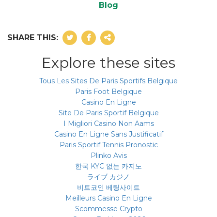
Blog
SHARE THIS:
Explore these sites
Tous Les Sites De Paris Sportifs Belgique
Paris Foot Belgique
Casino En Ligne
Site De Paris Sportif Belgique
I Migliori Casino Non Aams
Casino En Ligne Sans Justificatif
Paris Sportif Tennis Pronostic
Plinko Avis
한국 KYC 없는 카지노
ライブ カジノ
비트코인 베팅사이트
Meilleurs Casino En Ligne
Scommesse Crypto