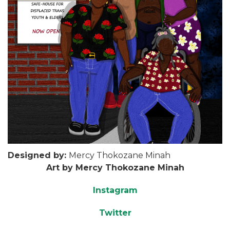
Designed by:
Mercy Thokozane Minah
Art by Mercy Thokozane Minah
Instagram
Twitter