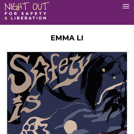
Skip
Tog
to
nav
main
content
EMMA LI