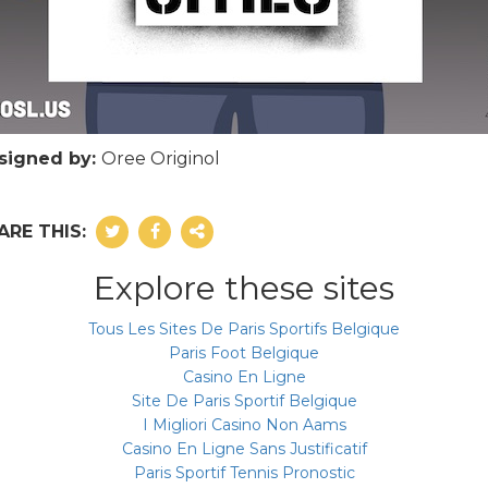
signed by:
Oree Originol
ARE THIS:
Explore these sites
Tous Les Sites De Paris Sportifs Belgique
Paris Foot Belgique
Casino En Ligne
Site De Paris Sportif Belgique
I Migliori Casino Non Aams
Casino En Ligne Sans Justificatif
Paris Sportif Tennis Pronostic