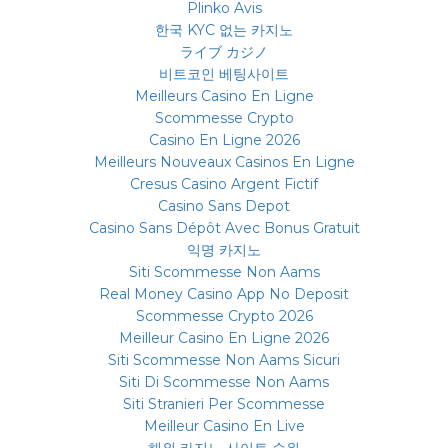
Plinko Avis
한국 KYC 없는 카지노
ライブ カジノ
비트코인 베팅사이트
Meilleurs Casino En Ligne
Scommesse Crypto
Casino En Ligne 2026
Meilleurs Nouveaux Casinos En Ligne
Cresus Casino Argent Fictif
Casino Sans Depot
Casino Sans Dépôt Avec Bonus Gratuit
익명 카지노
Siti Scommesse Non Aams
Real Money Casino App No Deposit
Scommesse Crypto 2026
Meilleur Casino En Ligne 2026
Siti Scommesse Non Aams Sicuri
Siti Di Scommesse Non Aams
Siti Stranieri Per Scommesse
Meilleur Casino En Live