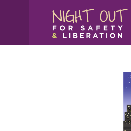
Skip
to
main
content