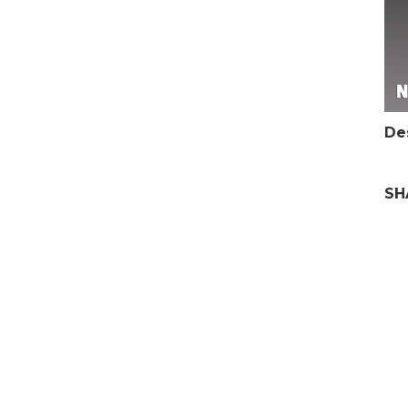
De
SH