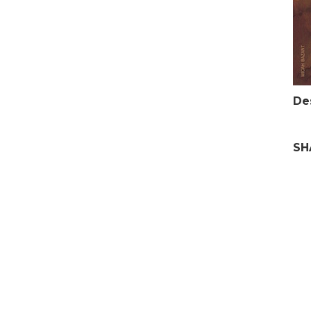
De
SH