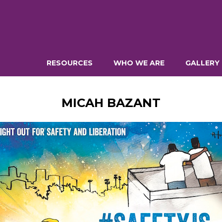
RESOURCES
WHO WE ARE
GALLERY
MICAH BAZANT