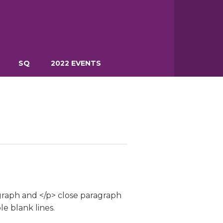
SQ
2022 EVENTS
agraph and </p> close paragraph
e blank lines.