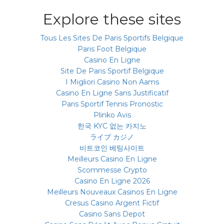
Explore these sites
Tous Les Sites De Paris Sportifs Belgique
Paris Foot Belgique
Casino En Ligne
Site De Paris Sportif Belgique
I Migliori Casino Non Aams
Casino En Ligne Sans Justificatif
Paris Sportif Tennis Pronostic
Plinko Avis
한국 KYC 없는 카지노
ライブ カジノ
비트코인 베팅사이트
Meilleurs Casino En Ligne
Scommesse Crypto
Casino En Ligne 2026
Meilleurs Nouveaux Casinos En Ligne
Cresus Casino Argent Fictif
Casino Sans Depot